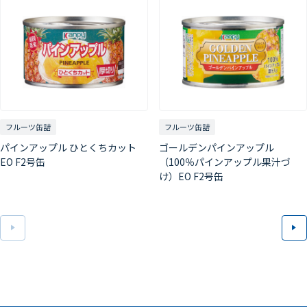
フルーツ缶詰
フルーツ缶詰
ゴールデンパインアップル
パインアップル ひとくちカット
（100％パインアップル果汁づ
EO F2号缶
け）EO F2号缶
前へ
次