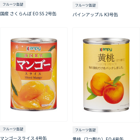
フルーツ缶詰
フルーツ缶詰
国産 さくらんぼ EO SS 2号缶
パインアップル K3号缶
フルーツ缶詰
フルーツ缶詰
マンゴースライス 4号缶
黄桃（2つ割り）EO 4号缶