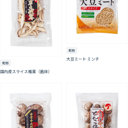
乾物
大豆ミート ミンチ
乾物
国内産スライス椎茸（菌床）