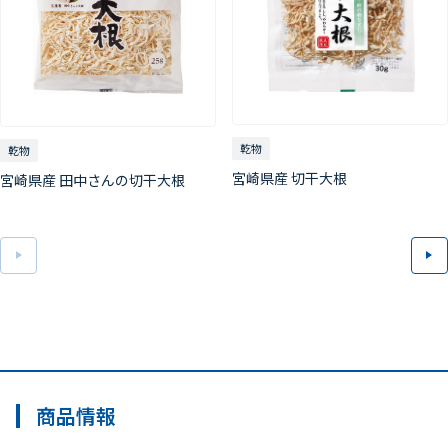
乾物
乾物
宮崎県産 切干大根
宮崎県産 田中さんの切干大根
前へ
次
商品情報