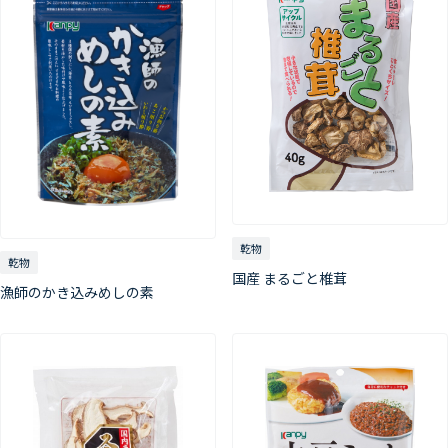
乾物
乾物
国産 まるごと椎茸
漁師のかき込みめしの素