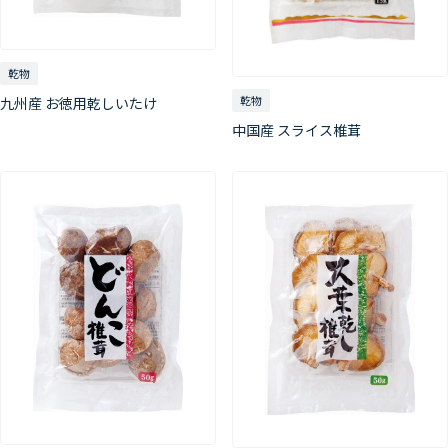
乾物
乾物
九州産 お徳用乾しいたけ
中国産 スライス椎茸