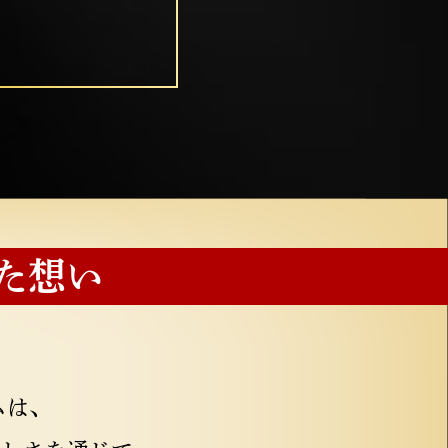
た想い
ムは、