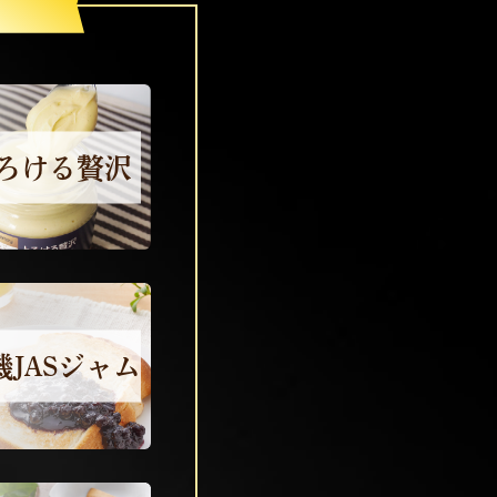
ろける贅沢
機JASジャム