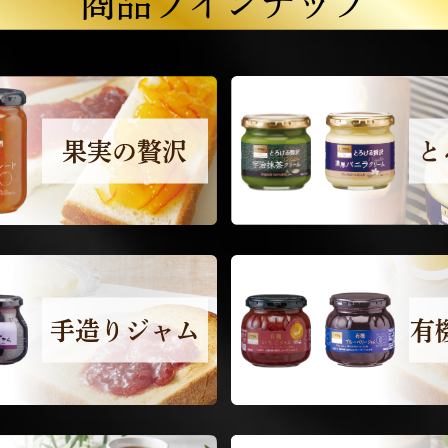
商品ラインナップ
と
果実の贅沢
手造りジャム
有