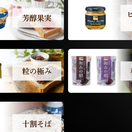
芳醇果実
粒の極み
十割そば